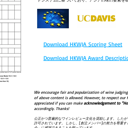
Download HKWJA Scoring Sheet
Download HKWJA Award Descripti
W
e encourage fair and popularization of wine judging c
of above content is allowed. However, to respect our
appreciated if you can make
acknowledgement to “Ho
accordingly. Thanks!
公正かつ普遍的なワインレビュー文化を奨励します。 した
許可されています。 しかし、[創立メンバー]の努力を尊重
会」に感謝できることを願っています。