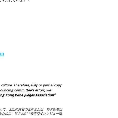
on
ulture. Therefore, fully or partial copy
 founding committee’s effort, we
ng Kong Wine Judges Association”
がって、上記の内容の全部または一部の転載は
するために、皆さんが「香港ワインレビュー協