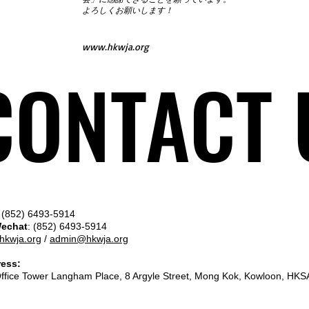
よろしくお願いします！
www.hkwja.org
CONTACT 
CONTACT 
(852) 6493-5914
Wechat
: (852) 6493-5914
hkwja.org
/
admin@hkwja.org
ress:
Office Tower Langham Place, 8 Argyle Street, Mong Kok, Kowloon, HKS