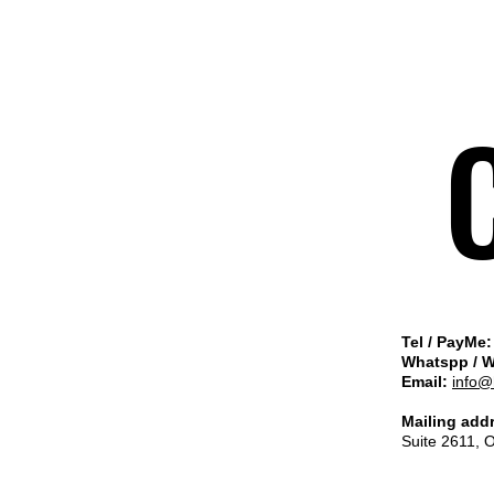
Tel / PayMe:
Whatspp / 
Email:
info@
Mailing add
Suite 2611, 